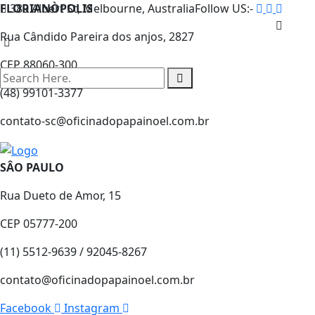
FLORIANÒPOLIS
380 Albert St, Melbourne, Australia
Follow US:-
Rua Cândido Pareira dos anjos, 2827
CEP 88060-300
(48) 99101-3377
contato-sc@oficinadopapainoel.com.br
SÂO PAULO
Rua Dueto de Amor, 15
CEP 05777-200
(11) 5512-9639 / 92045-8267
contato@oficinadopapainoel.com.br
Facebook
Instagram