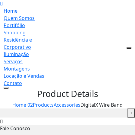
Home
Quem Somos
Portifólio
Shopping
Residência e
Corporativo
Iluminação
Serviços
Montagens
Locação e Vendas
Contato
Product Details
Home 02
Products
Accessories
DigitalX Wire Band
+
Fale Conosco